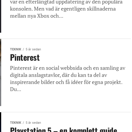
var en efterlängtad uppdatering av den populära
konsolen. Men vad är egentligen skillnaderna
mellan nya Xbox och...
TEKNIK
5 år sedan
Pinterest
Pinterest är en social webbsida och en samling av
digitala anslagstavlor, där du kan ta del av
inspirerande bilder och få idéer för egna projekt.
Du...
TEKNIK
5 år sedan
Playstation 5 – en komplett guide