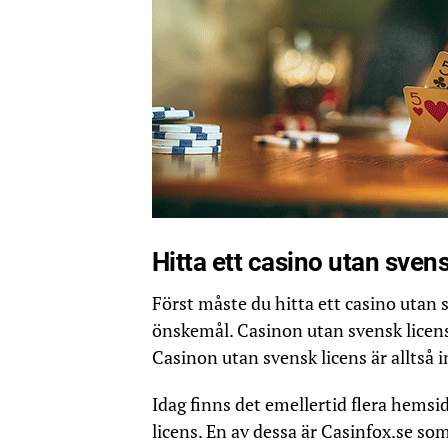
Hitta ett casino utan sven
Först måste du hitta ett casino utan 
önskemål. Casinon utan svensk licens f
Casinon utan svensk licens är alltså i
Idag finns det emellertid flera hems
licens. En av dessa är Casinfox.se s