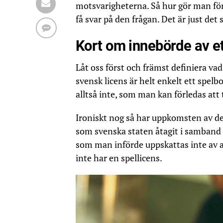
motsvarigheterna. Så hur gör man för a
få svar på den frågan. Det är just det 
Kort om innebörde av et
Låt oss först och främst definiera va
svensk licens är helt enkelt ett spel
alltså inte, som man kan förledas att 
Ironiskt nog så har uppkomsten av d
som svenska staten åtagit i samband
som man införde uppskattas inte av a
inte har en spellicens.