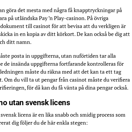
kan göra det mesta med några få knapptryckningar på
a på utländska Pay ’n Play-casinon. På övriga
okument till casinot för att bevisa att du verkligen är
skicka in en kopia av ditt körkort. De kan också be dig att
och ditt namn.
åste posta in uppgifterna, utan nuförtiden tar alla
 de insända uppgifterna fortfarande kontrolleras för
nledningen måste du räkna med att det kan ta ett tag
rt. Om du vill ta ut pengar från casinot måste du verifiera
rifieringen, för då kan du få vänta på dina pengar också.
ino utan svensk licens
n svensk licens är en lika snabb och smidig process som
erat dig följer du de här enkla stegen: