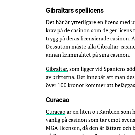
Gibraltars spellicens
Det här är ytterligare en licens med 
krav på de casinon som de ger licens ti
trygg på deras licensierade casinon. 
Dessutom måste alla Gibraltar-casin
annan kriminalitet på sina casinon.
Gibraltar
, som ligger vid Spaniens söd
av britterna. Det innebär att man dess
över 100 kronor kommer att beläggas
Curacao
Curacao
är en liten ö i Karibien som
vanlig på casinon som tar emot svensk
MGA-licensen, då den är lättare och bi