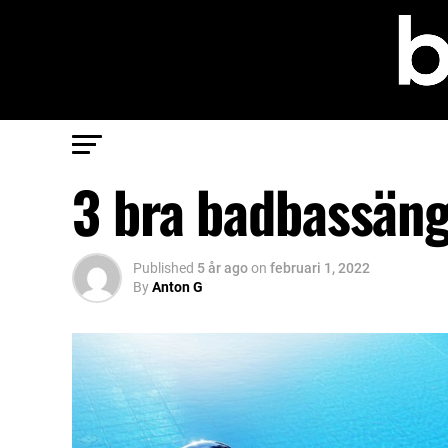
3 bra badbassän
Published
5 år ago
on
februari 1, 2022
By
Anton G