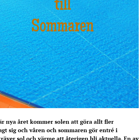
 nya året kommer solen att göra allt fler
agt sig och våren och sommaren gör entré i
ver sol och värme att återigen bli aktuella. En av