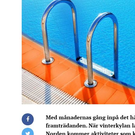
Med månadernas gång inpå det här
framträdanden. När vinterkylan l
Norden kommer aktiviteter som krä