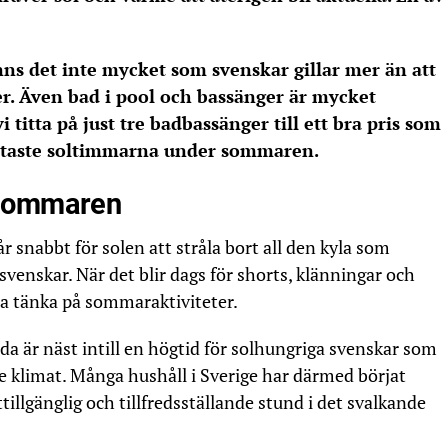
finns det inte mycket som svenskar gillar mer än att
r. Även bad i pool och bassänger är mycket
i titta på just tre badbassänger till ett bra pris som
etaste soltimmarna under sommaren.
 sommaren
r snabbt för solen att stråla bort all den kyla som
venskar. När det blir dags för shorts, klänningar och
ja tänka på sommaraktiviteter.
bada är näst intill en högtid för solhungriga svenskar som
e klimat. Många hushåll i Sverige har därmed börjat
ttillgänglig och tillfredsställande stund i det svalkande