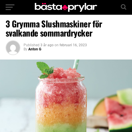
3 Grymma Slushmaskiner för
svalkande sommardrycker
Published
3 år ago
on
februari 16, 2023
By
Anton G