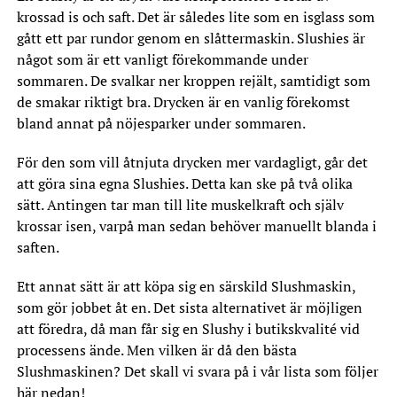
krossad is och saft. Det är således lite som en isglass som
gått ett par rundor genom en slåttermaskin. Slushies är
något som är ett vanligt förekommande under
sommaren. De svalkar ner kroppen rejält, samtidigt som
de smakar riktigt bra. Drycken är en vanlig förekomst
bland annat på nöjesparker under sommaren.
För den som vill åtnjuta drycken mer vardagligt, går det
att göra sina egna Slushies. Detta kan ske på två olika
sätt. Antingen tar man till lite muskelkraft och själv
krossar isen, varpå man sedan behöver manuellt blanda i
saften.
Ett annat sätt är att köpa sig en särskild Slushmaskin,
som gör jobbet åt en. Det sista alternativet är möjligen
att föredra, då man får sig en Slushy i butikskvalité vid
processens ände. Men vilken är då den bästa
Slushmaskinen? Det skall vi svara på i vår lista som följer
här nedan!