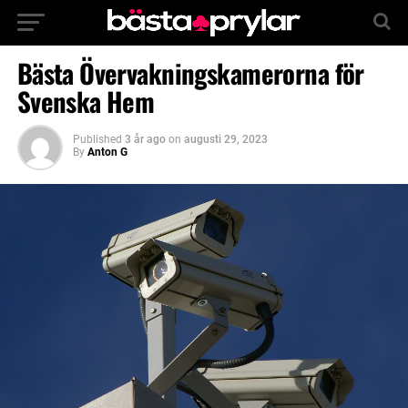
Bästa Övervakningskamerorna för
Svenska Hem
Published
3 år ago
on
augusti 29, 2023
By
Anton G